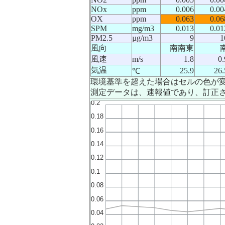
NOx
ppm
0.006
0.00
OX
ppm
0.063
0.06
SPM
mg/m3
0.013
0.01
PM2.5
µg/m3
9
1
風向
南南東
風速
m/s
1.8
0.
気温
25.9
26.
℃
環境基準を超えた場合はセルの色が
測定データは、速報値であり、訂正