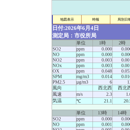
地図表示
時報
局別日
日付:2026年6月4日
測定局：市役所局
単位
1時
2時
SO2
ppm
0.000
0.00
NO
ppm
0.000
0.00
NO2
ppm
0.003
0.00
NOx
ppm
0.003
0.00
OX
ppm
0.048
0.05
SPM
mg/m3
0.014
0.01
PM2.5
µg/m3
6
1
風向
西北西
西北
風速
m/s
2.3
1.
気温
21.1
20.
℃
単位
13時
14時
SO2
ppm
0.000
0.00
NO
ppm
0.001
0.00
NO2
ppm
0.005
0.00