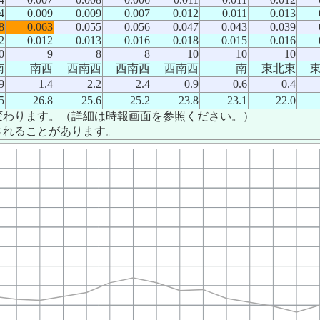
4
0.009
0.009
0.007
0.012
0.011
0.013
8
0.063
0.055
0.056
0.047
0.043
0.039
2
0.012
0.013
0.016
0.018
0.015
0.016
0
9
8
8
10
10
10
南
南西
西南西
西南西
西南西
南
東北東
9
1.4
2.2
2.4
0.9
0.6
0.4
5
26.8
25.6
25.2
23.8
23.1
22.0
変わります。（詳細は時報画面を参照ください。）
されることがあります。