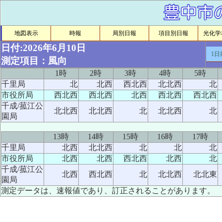
地図表示
時報
局別日報
項目別日報
光化学ｵ
日付:2026年6月10日
1日
測定項目：風向
1時
2時
3時
4時
5時
千里局
北
北西
西北西
北北西
北
市役所局
西北西
西北西
北西
西北西
西北西
千成/菰江公
北北西
北北西
北
北北西
北
園局
13時
14時
15時
16時
17時
千里局
北西
北北西
北
北
北
市役所局
北西
北西
西北西
北西
北
千成/菰江公
北西
西北西
北
北北西
北北東
園局
測定データは、速報値であり、訂正されることがあります。